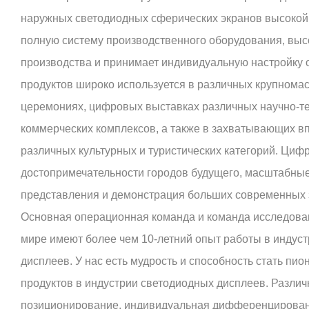
наружных светодиодных сферических экранов высокой 
полную систему производственного оборудования, вы
производства и принимает индивидуальную настройку о
продуктов широко используется в различных крупном
церемониях, цифровых выставках различных научно-те
коммерческих комплексов, а также в захватывающих в
различных культурных и туристических категорий. Ци
достопримечательности городов будущего, масштабны
представления и демонстрация больших современных зд
Основная операционная команда и команда исследован
мире имеют более чем 10-летний опыт работы в индус
дисплеев. У нас есть мудрость и способность стать пи
продуктов в индустрии светодиодных дисплеев. Разли
позиционирование, индивидуальная дифференцирова