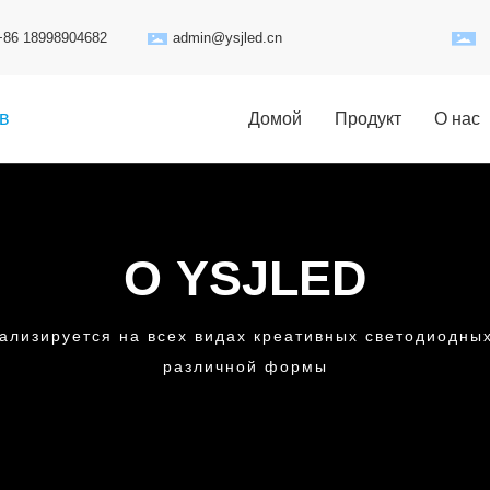
:+86 18998904682
admin@ysjled.cn
в
Домой
Продукт
О нас
О YSJLED
ализируется на всех видах креативных светодиодны
различной формы