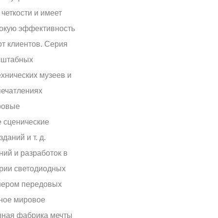
четкости и имеет
сокую эффективность
т клиентов. Серия
асштабных
хнических музеев и
печатлениях
фровые
е сценические
аний и т. д.
ий и разработок в
трии светодиодных
онером передовых
чное мировое
нная фабрика мечты