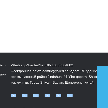
с
Whatsapp/Wechat/Tel:
+86 18998904682
Электронная почта:
admin@ysjled.cn
Адрес: 1/F здание 1
нами
промышленный район Jindahua, #1 Yihe дорога, Shilong
admin@ysjled.cn
коммунити. Город Shiyan, Bao'an, Шэньчжэнь, Китай
+86 18998904682
led01@ysjled.cn