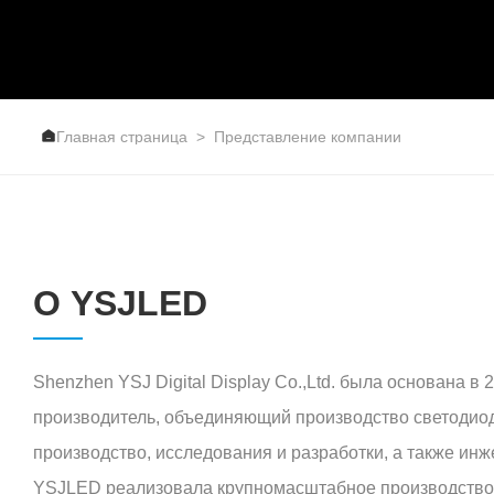
Главная страница
Представление компании

О YSJLED
Shenzhen YSJ Digital Display Co.,Ltd. была основана в 2
производитель, объединяющий производство светодиод
производство, исследования и разработки, а также инж
YSJLED реализовала крупномасштабное производство