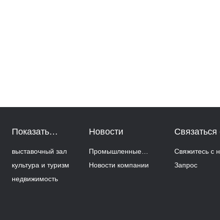
Показать
Новости
Связаться 
пример
YSJ
выставочный зал
Промышленные
Свяжитесь с 
культура и туризм
новости
Новости компании
Запрос
недвижимость