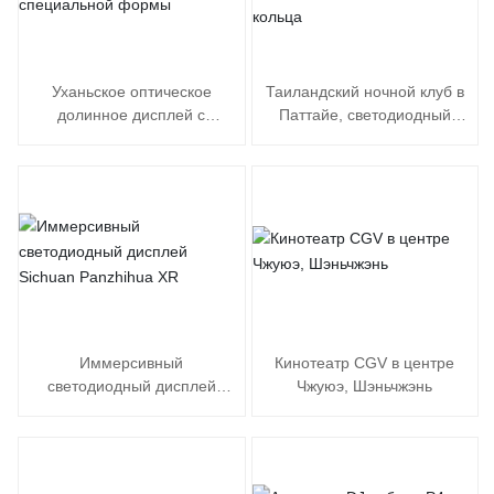
Уханьское оптическое
Таиландский ночной клуб в
долинное дисплей с
Паттайе, светодиодный
колонной специальной
дисплей в форме 3-
формы
слойного кольца
Иммерсивный
Кинотеатр CGV в центре
светодиодный дисплей
Чжуюэ, Шэньчжэнь
Sichuan Panzhihua XR