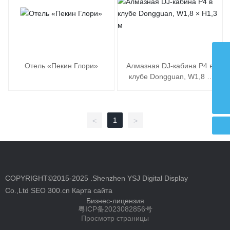
admin@ysjled.cn
Отель «Пекин Глори»
Алмазная DJ-кабина P4 в
клубе Dongguan, W1,8 ×
+86 18998904682
H1,3 м
led01@ysjled.cn
1
<
>
COPYRIGHT©2015-2025 .Shenzhen YSJ Digital Display
Co.,Ltd
SEO
300.cn
Карта сайта
Бизнес-лицензия
粤ICP备2023082856号
Просмотр страницы