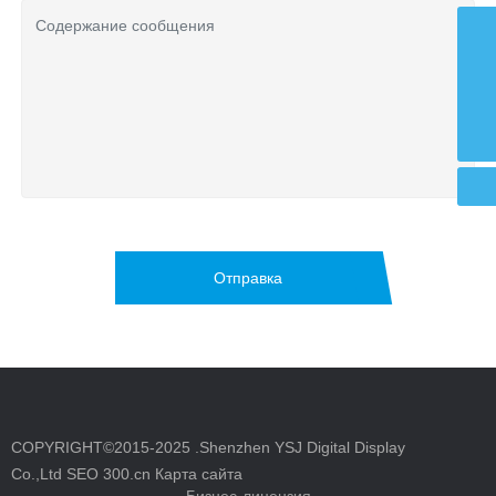
admin@ysjled.cn
+86 18998904682
led01@ysjled.cn
Отправка
COPYRIGHT©2015-2025 .Shenzhen YSJ Digital Display
Co.,Ltd
SEO
300.cn
Карта сайта